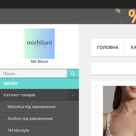
ГОЛОВНА
К
Mir Bilizni
Каталог товарів
Milavitsa під замовлення
Aveline під замовлення
TM Misstyle