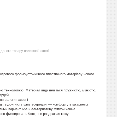
даного товару належної якості
тошарового формоустойчивого пластичного матеріалу нового
ою технологією. Матеріал відрізняється пружністю, м'якістю,
грудей
ня вологи назовні
і, відсутність швів всередині — комфорту в шкарпетці
вный вариант бра и альтернативу мягкой чашке
ично фиксировать бюст, не раздражая кожу