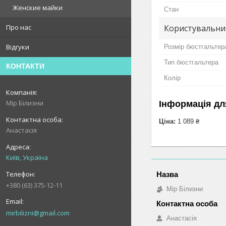
Женские майки
Стан
Користувальни
Про нас
Відгуки
Розмір бюстгальтер
Тип бюстгальтера
КОНТАКТИ
Колір
Мір Білизни
Інформація дл
Ціна:
1 089 ₴
Анастасія
Київ, Україна
+380 (63) 375-12-11
Мір Білизни
mirbilizni@gmail.com
Анастасія