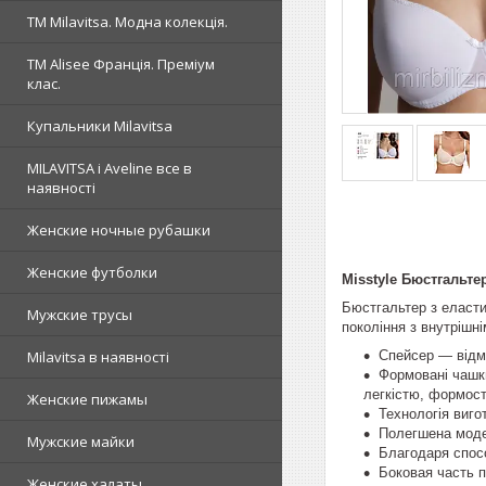
ТМ Milavitsa. Модна колекція.
TM Alisee Франція. Преміум
клас.
Купальники Milavitsa
MILAVITSA і Aveline все в
наявності
Женские ночные рубашки
Женские футболки
Misstyle Бюстгальтер
Бюстгальтер з еласти
Мужские трусы
покоління з внутрішн
Спейсер — відмі
Milavitsa в наявності
Формовані чашки
легкістю, формост
Женские пижамы
Технологія виго
Полегшена модел
Мужские майки
Благодаря спос
Боковая часть п
Женские халаты