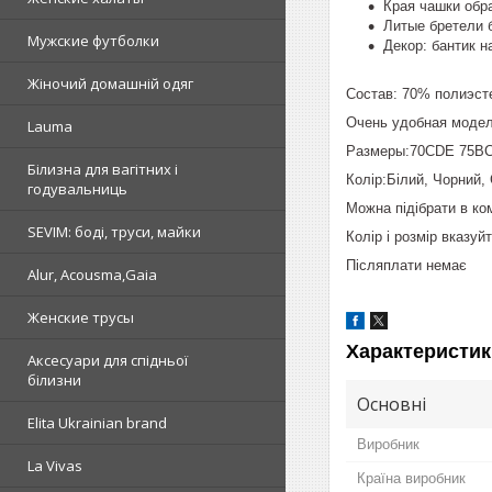
Края чашки обр
Литые бретели 
Мужские футболки
Декор: бантик н
Жіночий домашній одяг
Состав: 70% полиэст
Очень удобная моде
Lauma
Размеры:70CDE 75B
Білизна для вагітних і
Колір:Білий, Чорний, 
годувальниць
Можна підібрати в ко
SEVIM: боді, труси, майки
Колір і розмір вказуй
Післяплати немає
Alur, Acousma,Gaia
Женские трусы
Характеристик
Аксесуари для спідньої
білизни
Основні
Elita Ukrainian brand
Виробник
La Vivas
Країна виробник