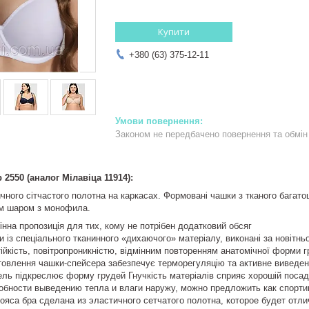
Купити
+380 (63) 375-12-11
Законом не передбачено повернення та обмін 
 2550 (аналог Мілавіца 11914):
чного сітчастого полотна на каркасах. Формовані чашки з тканого бага
ім шаром з монофила.
нна пропозиція для тих, кому не потрібен додатковий обсяг
 із спеціального тканинного «дихаючого» матеріалу, виконані за новітнь
ійкість, повітропроникністю, відмінним повторенням анатомічної форми 
товлення чашки-спейсера забезпечує терморегуляцію та активне виведен
ь підкреслює форму грудей Гнучкість матеріалів сприяє хорошій посадц
обности выведению тепла и влаги наружу, можно предложить как спорти
ояса бра сделана из эластичного сетчатого полотна, которое будет отл