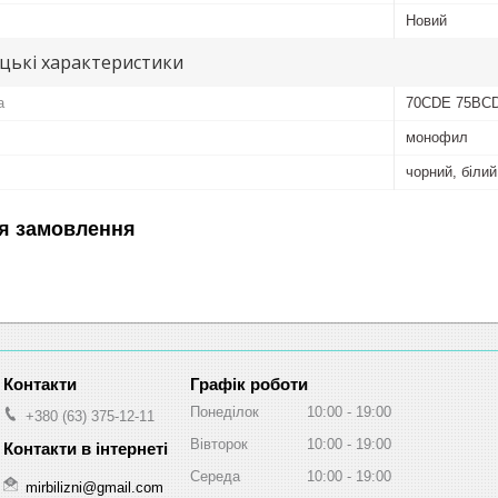
Новий
цькі характеристики
а
70CDE 75BC
монофил
чорний, білий
я замовлення
Графік роботи
Понеділок
10:00
19:00
+380 (63) 375-12-11
Вівторок
10:00
19:00
Середа
10:00
19:00
mirbilizni@gmail.com