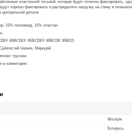
аботанные эластичной тесьмой, которая будет отлично фиксировать, одн
будут хорошо фиксировать и распределять нагрузку на спину и позвоноч
а центральной детали
ер, 15% полиамид, 15% эластан
ль
CDEF 80BCDEF 85BCDEF 90BCDE 95BCD
Сріблястий півонія, Меркурій
мплект трусики
те в коментарях
и
Misstyle
Білорусь