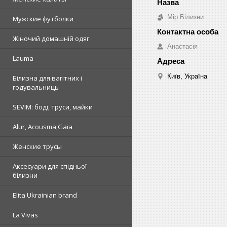
Мір Білизни
Мужские футболки
Жіночий домашній одяг
Анастасія
Lauma
Київ, Україна
Білизна для вагітних і
годувальниць
SEVIM: боді, труси, майки
Alur, Acousma,Gaia
Женские трусы
Аксесуари для спідньої
білизни
Elita Ukrainian brand
La Vivas