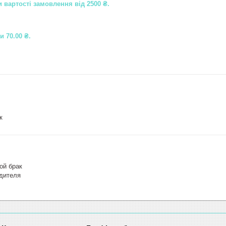
 вартості замовлення від 2500 ₴.
и 70.00 ₴.
к
ой брак
одителя