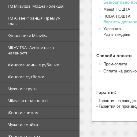
Безкоштовно при
ТМ Milavitsa. Модна колекція.
Meest ПОШТА
НОВА ПОШТА
TM Alisee Франція. Преміум
Вартість доставк
клас.
Укрпошта
Раз в тиждень
Купальники Milavitsa
MILAVITSA і Aveline все в
наявності
Способи оплати
Пром-оплата
Женские ночные рубашки
Оплата на рахуно
Женские футболки
Мужские трусы
Гарантія:
Milavitsa в наявності
- Гарантия на заводск
- Гарантия от произв
Женские пижамы
Мужские майки
Женские халаты