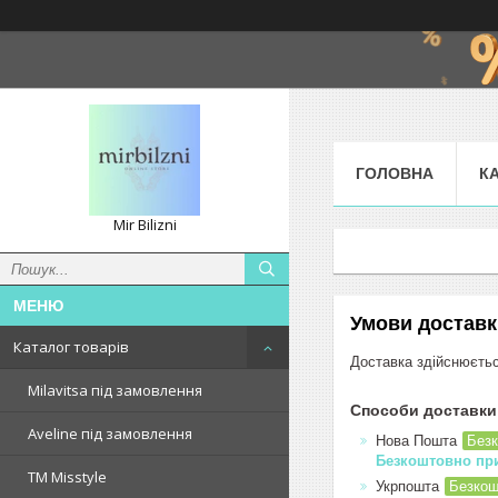
ГОЛОВНА
К
Mir Bilizni
Умови доставк
Каталог товарів
Доставка здійснюєтьс
Milavitsa під замовлення
Способи доставки
Aveline під замовлення
Нова Пошта
Безк
Безкоштовно при
TM Misstyle
Укрпошта
Безкош