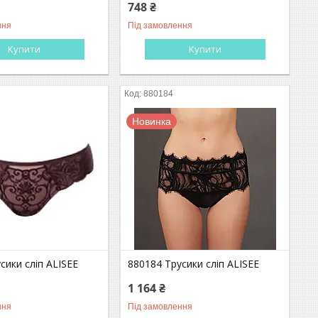
748 ₴
ння
Під замовлення
Купити
Купити
880184
Новинка
сики сліп ALISEE
880184 Трусики сліп ALISEE
1 164 ₴
ння
Під замовлення