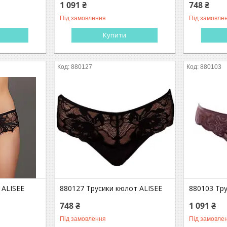
1 091 ₴
748 ₴
Під замовлення
Під замовле
Купити
880127
880103
 ALISEE
880127 Трусики кюлот ALISEE
880103 Тру
748 ₴
1 091 ₴
Під замовлення
Під замовле