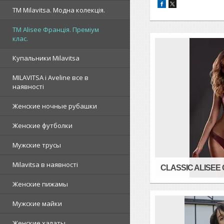
ТМ Milavitsa. Модна колекція.
TM Alisee Франція. Преміум
клас.
Купальники Milavitsa
MILAVITSA і Aveline все в
наявності
Женские ночные рубашки
Женские футболки
Мужские трусы
Milavitsa в наявності
CLASSIC ALISEE
Женские пижамы
Мужские майки
Женские халаты