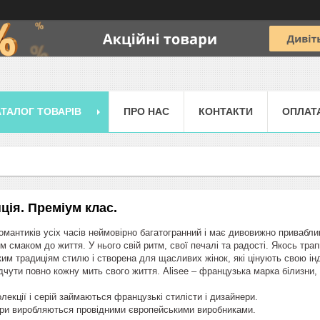
АТАЛОГ ТОВАРІВ
ПРО НАС
КОНТАКТИ
ОПЛАТ
ція. Преміум клас.
омантиків усіх часів неймовірно багатогранний і має дивовижно привабли
м смаком до життя. У нього свій ритм, свої печалі та радості. Якось тра
им традиціям стилю і створена для щасливих жінок, які цінують свою інд
дчути повно кожну мить свого життя. Alisee – французька марка білизни, 
екції і серій займаються французькі стилісти і дизайнери.
ари виробляються провідними європейськими виробниками.