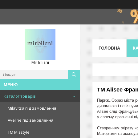
ГОЛОВНА
К
Mir Bilizni
TM Alisee Фран
Каталог товарів
Париж..Образ міста р
динамікою і нев'янучи
Milavitsa під замовлення
Alisee слід французьк
у своєму прагненні ві
Aveline під замовлення
Створенням образу кол
TM Misstyle
Матеріали та аксесу