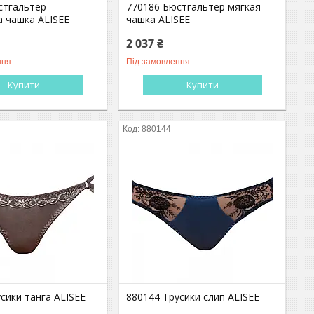
стгальтер
770186 Бюстгальтер мягкая
 чашка ALISEE
чашка ALISEE
2 037 ₴
ння
Під замовлення
Купити
Купити
880144
сики танга ALISEE
880144 Трусики слип ALISEE