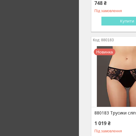
748 ₴
Під замовлення
Купити
880183
Новинка
880183 Трусики сліп
1 019 ₴
Під замовлення