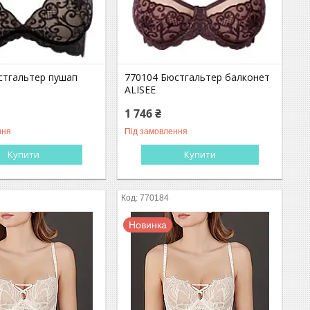
стгальтер пушап
770104 Бюстгальтер балконет
ALISEE
1 746 ₴
ння
Під замовлення
Купити
Купити
770184
Новинка