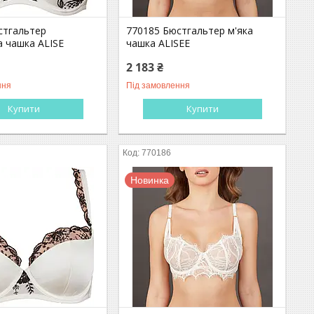
стгальтер
770185 Бюстгальтер м'яка
 чашка ALISE
чашка ALISEE
2 183 ₴
ння
Під замовлення
Купити
Купити
770186
Новинка