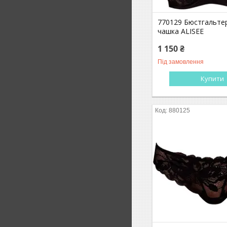
770129 Бюстгальтер
чашка ALISEE
1 150 ₴
Під замовлення
Купити
880125