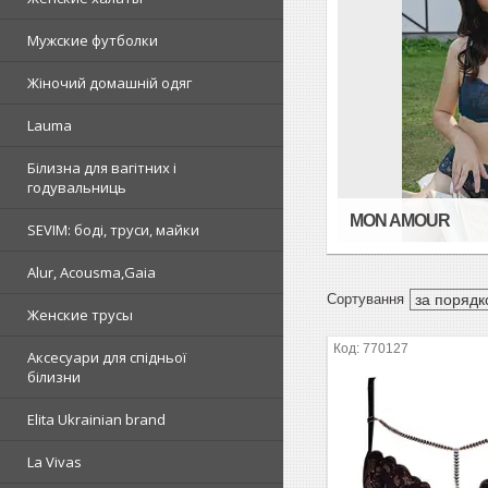
Мужские футболки
Жіночий домашній одяг
Lauma
Білизна для вагітних і
годувальниць
MON AMOUR
SEVIM: боді, труси, майки
Alur, Acousma,Gaia
Женские трусы
770127
Аксесуари для спідньої
білизни
Elita Ukrainian brand
La Vivas