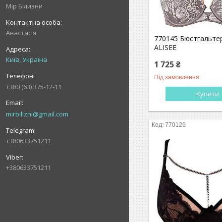
Мір Білизни
Анастасія
770145 Бюстгальте
ALISEE
Київ, Україна
1 725 ₴
Під замовлення
+380 (63) 375-12-11
Купити
mirbilizni@gmail.com
770129
+380633751211
+380633751211