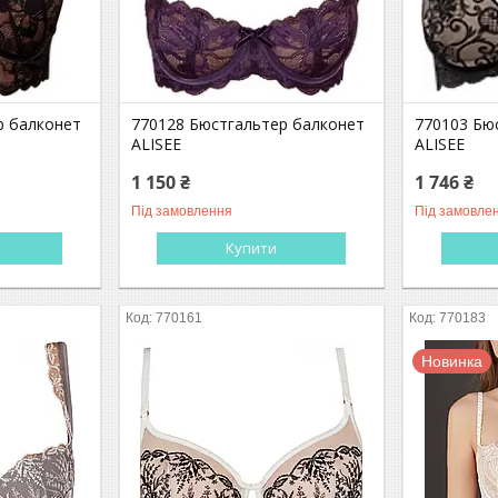
р балконет
770128 Бюстгальтер балконет
770103 Бю
ALISEE
ALISEE
1 150 ₴
1 746 ₴
Під замовлення
Під замовле
Купити
770161
770183
Новинка