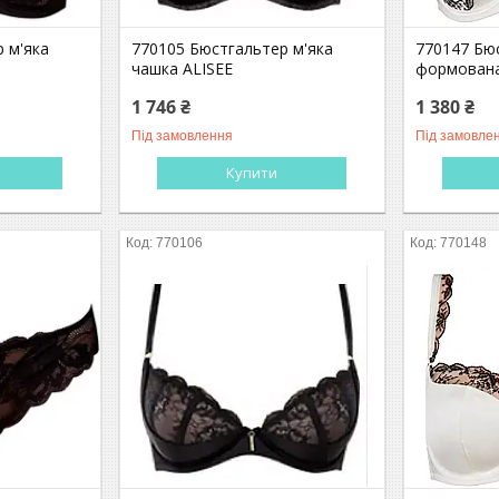
 м'яка
770105 Бюстгальтер м'яка
770147 Бю
чашка ALISEE
формована
1 746 ₴
1 380 ₴
Під замовлення
Під замовле
Купити
770106
770148