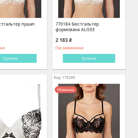
стгальтер пушап
770184 Бюстгальтер
формована ALISEE
2 183 ₴
ння
Під замовлення
Купити
Купити
770185
Новинка