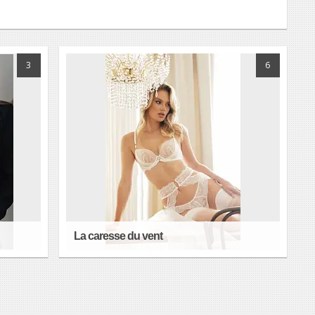
3
6
La caresse du vent