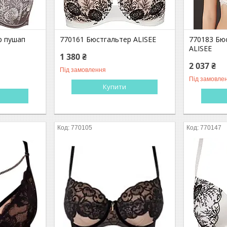
р пушап
770161 Бюстгальтер ALISEE
770183 Бю
ALISEE
1 380 ₴
2 037 ₴
Під замовлення
Під замовле
Купити
770105
770147