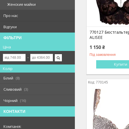
Женские майки
Про нас
Відгуки
770127 Бюстгальте
ALISEE
ФІЛЬТРИ
1 150 ₴
Ціна
Під замовлення
Купити
Колір
Білий
8
770145
Сливовий
3
Чорний
16
КОНТАКТИ