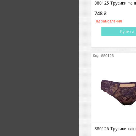
880125 Трусики тан
748 ₴
Під замовлення
Купити
880126
880126 Трусики сліп