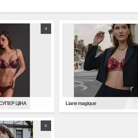
4
 СУПЕР ЦІНА
Liane magique
6