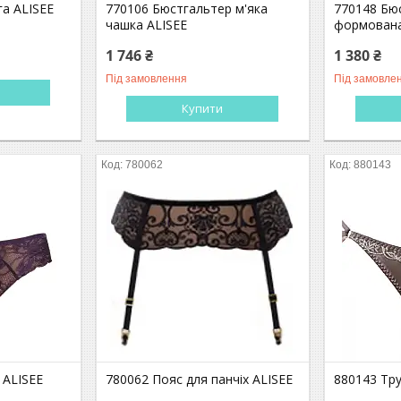
га ALISEE
770106 Бюстгальтер м'яка
770148 Бю
чашка ALISEE
формована
1 746 ₴
1 380 ₴
Під замовлення
Під замовле
Купити
780062
880143
 ALISEE
780062 Пояс для панчіх ALISEE
880143 Тру