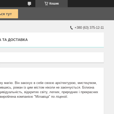
Кошик
+380 (63) 375-12-11
А ТА ДОСТАВКА
ву магію. Він закохує в себе своєю архітектурою, мистецтвом,
пившись, роман із цим містом ніколи не закінчується. Білизна
ивідуальність, відкритих світу, легких, природних і прекрасних
вироблена компанією "Мілавіца" по ліцензії.