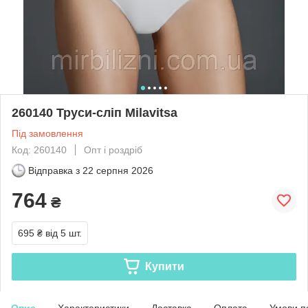
260140 Труси-сліп Milavitsa
Під замовлення
Код: 260140
Опт і роздріб
Відправка з
22 серпня 2026
764
₴
695 ₴
від 5 шт.
Купити
Опис
Характеристики
Доставка
Оплата
Умови п