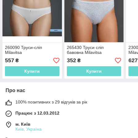
260090 Труси-сліп
265430 Труси сліп
2300
Milavitsa
бавовна Milavitsa
Milav
557
352
627
₴
₴
Купити
Купити
Про нас
100% позитивних з 29 відгуків за рік
Працює з 12.03.2012
м. Київ
Київ, Україна