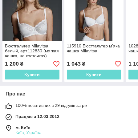
Бюстгальтер Milavitsa
115910 Бюстгальтер м'яка
1028
белый, арт.112830 (мягкая
чашка Milavitsa
чашк
чашка, на косточках)
1 200
1 043
1 1
₴
₴
Купити
Купити
Про нас
100% позитивних з 29 відгуків за рік
Працює з 12.03.2012
м. Київ
Київ, Україна