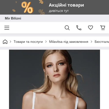
Mir Bilizni
Товари та послуги
Milavitsa під замовлення
Бюстгал