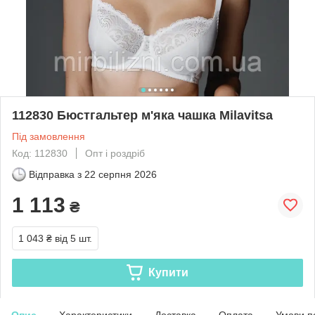
112830 Бюстгальтер м'яка чашка Milavitsa
Під замовлення
Код: 112830
Опт і роздріб
Відправка з
22 серпня 2026
1 113
₴
1 043 ₴
від 5 шт.
Купити
Опис
Характеристики
Доставка
Оплата
Умови п