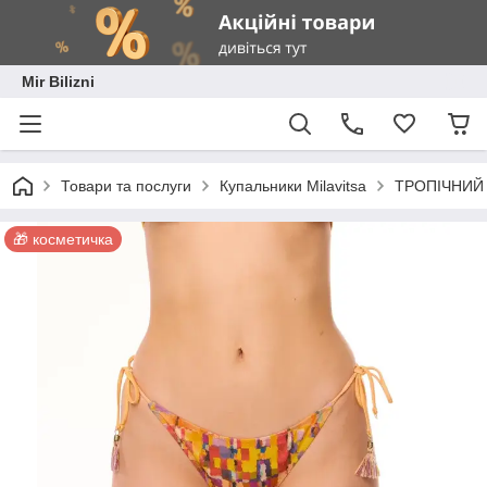
Mir Bilizni
Товари та послуги
Купальники Milavitsa
ТРОПІЧНИЙ
🎁 косметичка