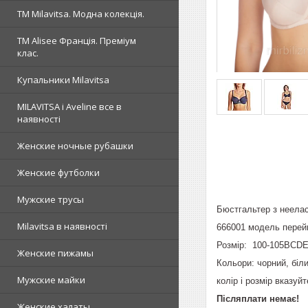
ТМ Milavitsa. Модна колекція.
TM Alisee Франція. Преміум
клас.
Купальники Milavitsa
MILAVITSA і Aveline все в
наявності
Женские ночные рубашки
Женские футболки
Мужские трусы
Бюстгальтер з неелас
Milavitsa в наявності
666001 модель перей
Розмір: 100-105BCDE
Женские пижамы
Кольори: чорний, біл
Мужские майки
колір і розмір вказу
Післяплати немає!
Женские халаты