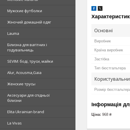
Мужские футболки
Характеристик
Жіночий домашній одяг
Основні
Lauma
Виробник
Білизна для вагітних і
годувальниць
Країна виробник
Застібка
SEVIM: боді, труси, майки
Тип бюстгальтера
Alur, Acousma,Gaia
Користувальни
Женские трусы
Розмір бюстгальтер
Аксесуари для спідньої
білизни
Інформація дл
Elita Ukrainian brand
Ціна:
968 ₴
La Vivas