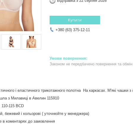
Відправка з 22 серпня 2026
Купити
+380 (63) 375-12-11
Законом не передбачено повернення та обмін 
тичного і еластичного трикотажного полотна На каркасах. М'які чашки з
шла з Милавиці в Авелин 115910
 110-115 BCD
ий, бежевий і кольорові ( уточнюйте у менеджера)
йте в коментарях до замовлення