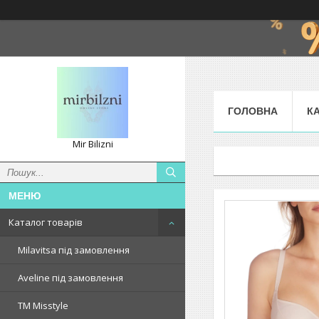
ГОЛОВНА
К
Mir Bilizni
Каталог товарів
Milavitsa під замовлення
Aveline під замовлення
TM Misstyle