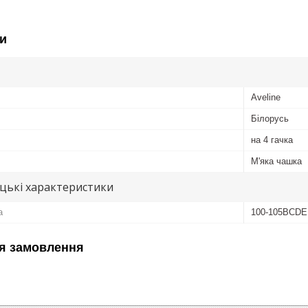
и
Aveline
Білорусь
на 4 гачка
М'яка чашка
цькі характеристики
а
100-105BCDE
я замовлення