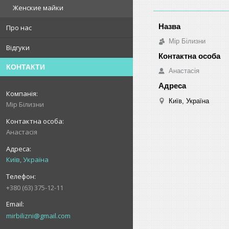
Женские майки
Про нас
Мір Білизни
Відгуки
КОНТАКТИ
Анастасія
Київ, Україна
Мір Білизни
Анастасія
Київ, Україна
+380 (63) 375-12-11
mirbilizni@gmail.com