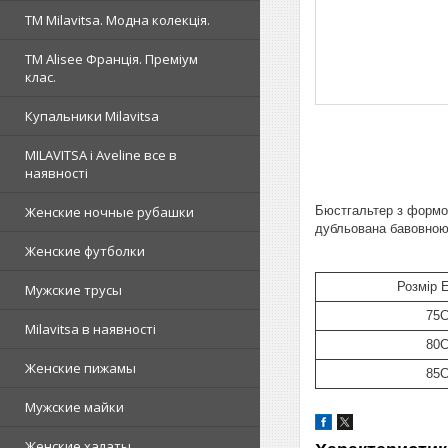
ТМ Milavitsa. Модна колекція.
TM Alisee Франція. Преміум
клас.
Купальники Milavitsa
MILAVITSA і Aveline все в
наявності
Бюстгальтер з формов
Женские ночные рубашки
дубльована бавовною
Женские футболки
Розмір
Мужские трусы
75
Milavitsa в наявності
80
Женские пижамы
85
Мужские майки
Женские халаты