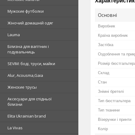
Характеристик
Мужские футболки
Основні
Жіночий домашній одяг
Виробник
Lauma
Країна виробник
Застібка
Білизна для вагітних і
годувальниць
Оздоблення та прик
SEVIM: боді, труси, майки
Розмір бюстгальтер
Склад
Alur, Acousma,Gaia
Стан
Женские трусы
Знімні бретелі
Аксесуари для спідньої
Тип бюстгальтера
білизни
Тип тканини
Elita Ukrainian brand
Візерунки і принти
La Vivas
Колір