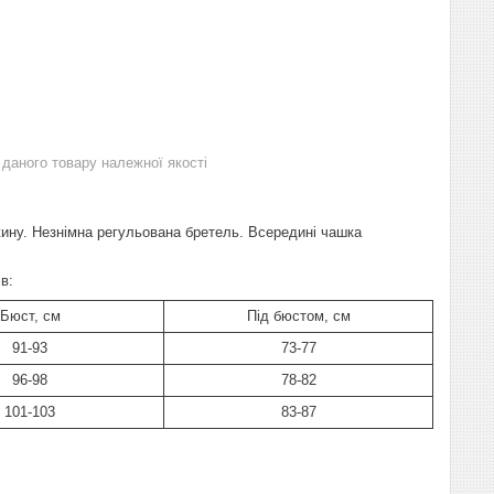
даного товару належної якості
жину. Незнімна регульована бретель. Всередині чашка
в:
Бюст, см
Під бюстом, см
91-93
73-77
96-98
78-82
101-103
83-87