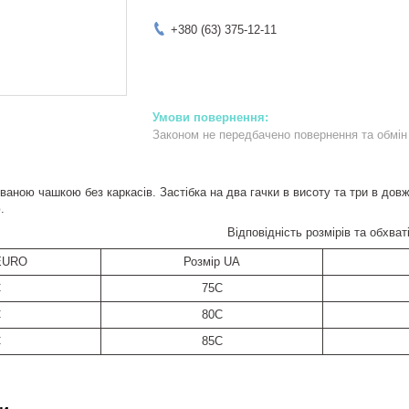
+380 (63) 375-12-11
Законом не передбачено повернення та обмін 
аною чашкою без каркасів. Застібка на два гачки в висоту та три в дов
.
Відповідність розмірів та обхваті
 EURO
Розмір UA
C
75C
C
80C
C
85C