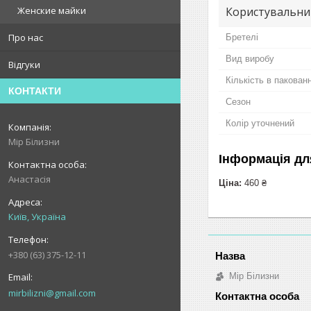
Користувальни
Женские майки
Про нас
Бретелі
Вид виробу
Відгуки
Кількість в пакованн
КОНТАКТИ
Сезон
Колір уточнений
Мір Білизни
Інформація дл
Анастасія
Ціна:
460 ₴
Київ, Україна
+380 (63) 375-12-11
Мір Білизни
mirbilizni@gmail.com