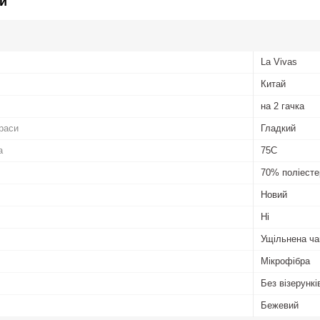
и
La Vivas
Китай
на 2 гачка
раси
Гладкий
а
75C
70% поліесте
Новий
Ні
Ущільнена ч
Мікрофібра
Без візерунків
Бежевий