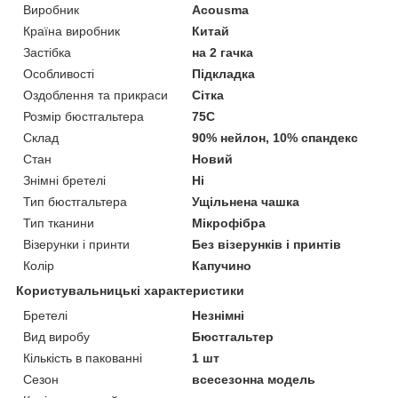
Виробник
Acousma
Країна виробник
Китай
Застібка
на 2 гачка
Особливості
Підкладка
Оздоблення та прикраси
Сітка
Розмір бюстгальтера
75C
Склад
90% нейлон, 10% спандекс
Стан
Новий
Знімні бретелі
Ні
Тип бюстгальтера
Ущільнена чашка
Тип тканини
Мікрофібра
Візерунки і принти
Без візерунків і принтів
Колір
Капучино
Користувальницькі характеристики
Бретелі
Незнімні
Вид виробу
Бюстгальтер
Кількість в пакованні
1 шт
Сезон
всесезонна модель