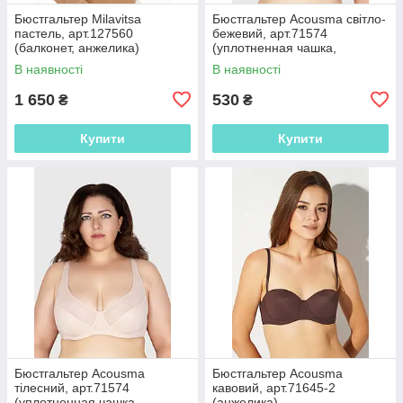
Бюстгальтер Milavitsa
Бюстгальтер Acousma світло-
пастель, арт.127560
бежевий, арт.71574
(балконет, анжелика)
(уплотненная чашка,
классический, на косточках)
В наявності
В наявності
1 650
530
₴
₴
Купити
Купити
Бюстгальтер Acousma
Бюстгальтер Acousma
тілесний, арт.71574
кавовий, арт.71645-2
(уплотненная чашка,
(анжелика)