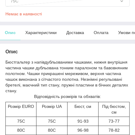
75C
Немає в наявності
Опис
Характеристики
Доставка
Оплата
Умови п
Опис
Бюстгальтер з напівдубльованими чашками, нижня внутрішня
частина чашки дубльована тонким паралоном та бавовняним
полотном. Чашки прикрашені мереживом, верхня частина
чашок виконана з сітчастого полотна. Незнімні регульовані
бретелі, маєчний тип стану, пружні пластини в бічних деталях
стану.
Відповідність розмірів та обхватів:
Розмір EURO
Розмір UA
Бюст, см
Під бюстом,
см
75C
75C
91-93
73-77
80C
80C
96-98
78-82