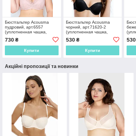
Бюстгальтер Acousma
Бюстгальтер Acousma
Бюст
пудровий, арт.6557
чорний, арт.71620-2
беже
(уплотненная чашка,
(уплотненная чашка,
(упл
классический, на
классический, на
клас
730
530
530
₴
₴
косточках)
косточках)
кост
Купити
Купити
Акційні пропозиції та новинки