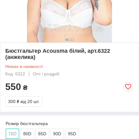
Бюстгальтер Acousma білий, арт.6322
(анжелика)
Немає в наявності
Код: 6322
Опт і роздріб
550
₴
300 ₴
від 20 шт.
Розмір бюстгальтера
75D
80D
85D
90D
95D