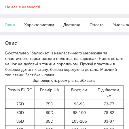
Немає в наявності
Опис
Характеристики
Доставка
Оплата
Умови п
Опис
Бюстгальтер "балконет" з нееластичного мережива та
еластичного трикотажного полотна, на каркасах. Нижні деталі
чашок на дубляжі з тонким поролоном. Пружні пластини в
бокових деталях стану, бокова корегуюча деталь. Маєчний
тип стану. Застібка - гачки.
Відповідність розмірів та обхватів:
Розмір EURO
Розмір UA
Бюст, см
Під бюстом,
см
75D
75D
93-95
73-77
80D
80D
98-100
78-82
85D
85D
103-105
83-87