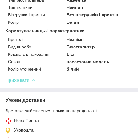
Тип тканини
Нейлон
Візерунки і принти
Без візерунків і принтів
Колір
Білий
Користувальницькі характеристики
Бретелі
Незнімні
Вид виробу
Бюстгальтер
Кількість в пакованні
1 шт
Сезон
всесезонна модель
Колір уточнений
білий
Приховати
Умови доставки
Доставка здійснюється тільки по передоплаті.
Нова Пошта
Укрпошта