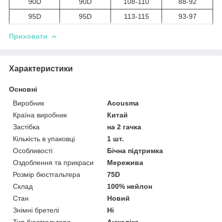
90D
90D
108-110
88-92
95D
95D
113-115
93-97
Приховати
Характеристики
Основні
Виробник
Acousma
Країна виробник
Китай
Застібка
на 2 гачка
Кількість в упаковці
1 шт.
Особливості
Бічна підтримка
Оздоблення та прикраси
Мережива
Розмір бюстгальтера
75D
Склад
100% нейлон
Стан
Новий
Знімні бретелі
Ні
Тип бюстгальтера
Анжеліка