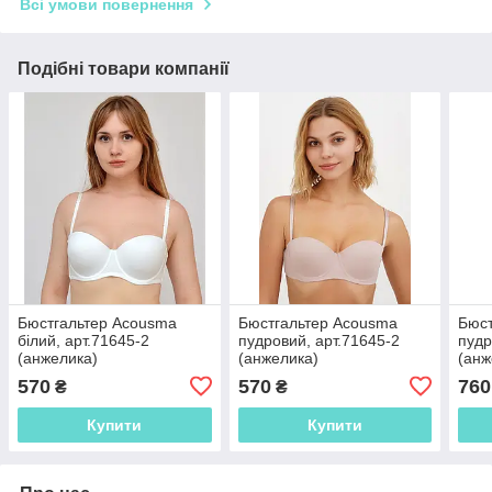
Всі умови повернення
Подібні товари компанії
Бюстгальтер Acousma
Бюстгальтер Acousma
Бюст
білий, арт.71645-2
пудровий, арт.71645-2
пудр
(анжелика)
(анжелика)
(анж
570
570
760
₴
₴
Купити
Купити