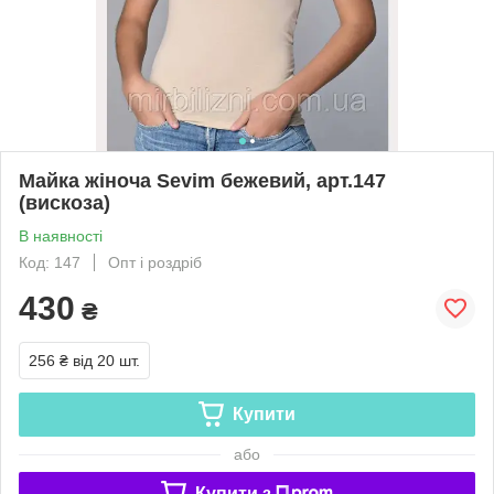
Майка жіноча Sevim бежевий, арт.147
(вискоза)
В наявності
Код: 147
Опт і роздріб
430
₴
256 ₴
від 20 шт.
Купити
або
Купити з