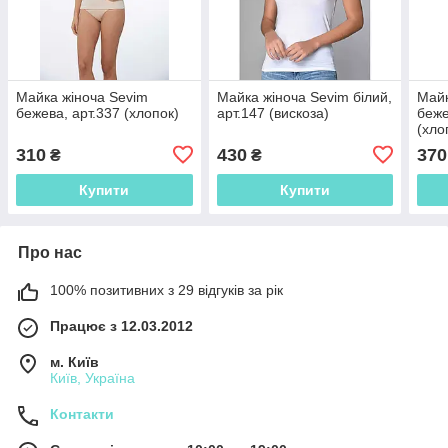
Майка жіноча Sevim
Майка жіноча Sevim білий,
Майк
бежева, арт.337 (хлопок)
арт.147 (вискоза)
беже
(хло
310
430
370
₴
₴
Купити
Купити
Про нас
100% позитивних з 29 відгуків за рік
Працює з 12.03.2012
м. Київ
Київ, Україна
Контакти