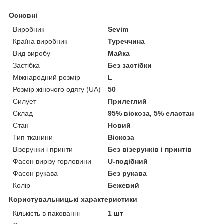
Основні
Виробник
Sevim
Країна виробник
Туреччина
Вид виробу
Майка
Застібка
Без застібки
Міжнародний розмір
L
Розмір жіночого одягу (UA)
50
Силует
Прилеглий
Склад
95% віскоза, 5% еластан
Стан
Новий
Тип тканини
Віскоза
Візерунки і принти
Без візерунків і принтів
Фасон вирізу горловини
U-подібний
Фасон рукава
Без рукава
Колір
Бежевий
Користувальницькі характеристики
Кількість в пакованні
1 шт