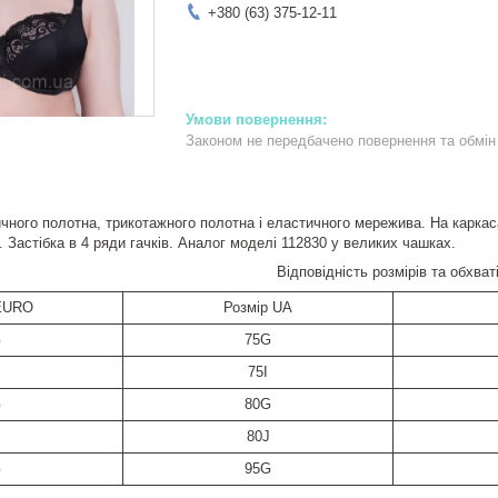
+380 (63) 375-12-11
Законом не передбачено повернення та обмін 
чного полотна, трикотажного полотна і еластичного мережива. На каркас
 Застібка в 4 ряди гачків. Аналог моделі 112830 у великих чашках.
Відповідність розмірів та обхваті
 EURO
Розмір UA
G
75G
75I
G
80G
80J
G
95G