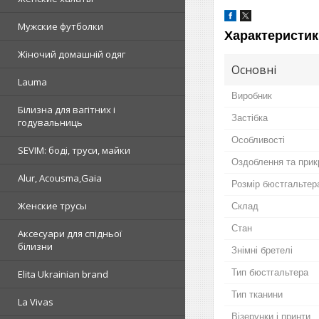
Мужские футболки
Характеристик
Жіночий домашній одяг
Основні
Lauma
Виробник
Білизна для вагітних і
Застібка
годувальниць
Особливості
SEVIM: боді, труси, майки
Оздоблення та прик
Alur, Acousma,Gaia
Розмір бюстгальтер
Женские трусы
Склад
Стан
Аксесуари для спідньої
білизни
Знімні бретелі
Тип бюстгальтера
Elita Ukrainian brand
Тип тканини
La Vivas
Візерунки і принти