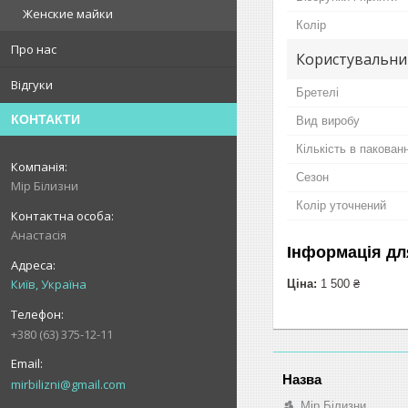
Женские майки
Колір
Про нас
Користувальни
Відгуки
Бретелі
КОНТАКТИ
Вид виробу
Кількість в пакованн
Сезон
Мір Білизни
Колір уточнений
Анастасія
Інформація дл
Київ, Україна
Ціна:
1 500 ₴
+380 (63) 375-12-11
mirbilizni@gmail.com
Мір Білизни