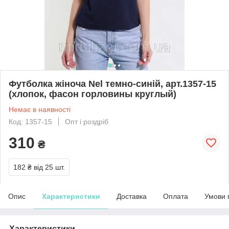
Футболка жіноча Nel темно-синій, арт.1357-15
(хлопок, фасон горловины круглый)
Немає в наявності
Код: 1357-15
Опт і роздріб
310
₴
182 ₴
від 25 шт.
Опис
Характеристики
Доставка
Оплата
Умови 
Характеристики