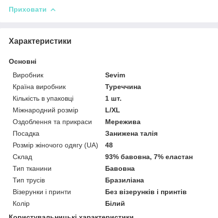
Приховати
Характеристики
Основні
Виробник
Sevim
Країна виробник
Туреччина
Кількість в упаковці
1 шт.
Міжнародний розмір
L/XL
Оздоблення та прикраси
Мережива
Посадка
Занижена талія
Розмір жіночого одягу (UA)
48
Склад
93% бавовна, 7% еластан
Тип тканини
Бавовна
Тип трусів
Бразиліана
Візерунки і принти
Без візерунків і принтів
Колір
Білий
Користувальницькі характеристики