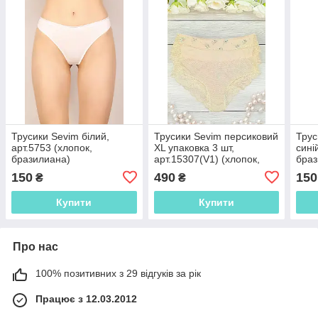
Трусики Sevim білий,
Трусики Sevim персиковий
Трус
арт.5753 (хлопок,
XL упаковка 3 шт,
сині
бразилиана)
арт.15307(V1) (хлопок,
браз
бразилиана)
150
490
150
₴
₴
Купити
Купити
Про нас
100% позитивних з 29 відгуків за рік
Працює з 12.03.2012