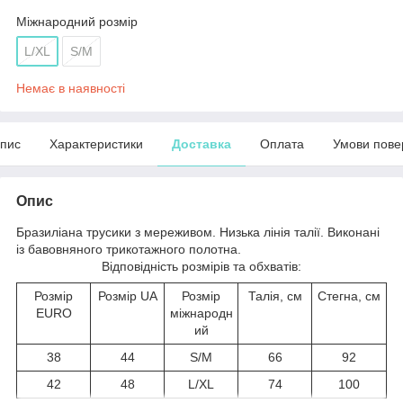
Міжнародний розмір
L/XL
S/M
Немає в наявності
пис
Характеристики
Доставка
Оплата
Умови пове
Опис
Бразиліана трусики з мереживом. Низька лінія талії. Виконані
із бавовняного трикотажного полотна.
Відповідність розмірів та обхватів:
Розмір
Розмір UA
Розмір
Талія, см
Стегна, см
EURO
міжнародн
ий
38
44
S/M
66
92
42
48
L/XL
74
100