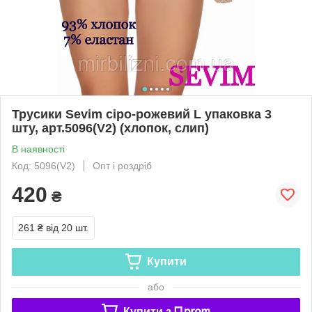
Трусики Sevim сіро-рожевий L упаковка 3
шту, арт.5096(V2) (хлопок, слип)
В наявності
Код: 5096(V2)
Опт і роздріб
420
₴
261 ₴
від 20 шт.
Купити
або
Купити з