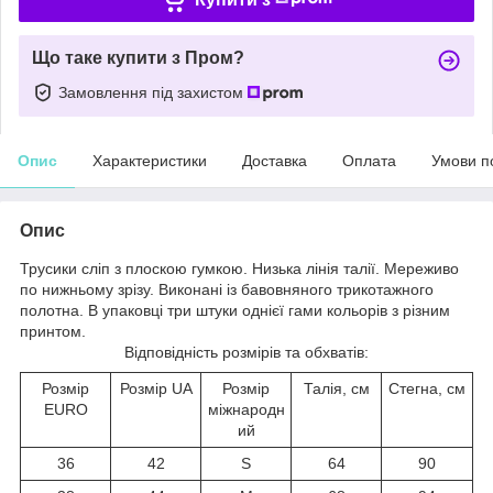
Що таке купити з Пром?
Замовлення під захистом
Опис
Характеристики
Доставка
Оплата
Умови п
Опис
Трусики сліп з плоскою гумкою. Низька лінія талії. Мереживо
по нижньому зрізу. Виконані із бавовняного трикотажного
полотна. В упаковці три штуки однієї гами кольорів з різним
принтом.
Відповідність розмірів та обхватів:
Розмір
Розмір UA
Розмір
Талія, см
Стегна, см
EURO
міжнародн
ий
36
42
S
64
90