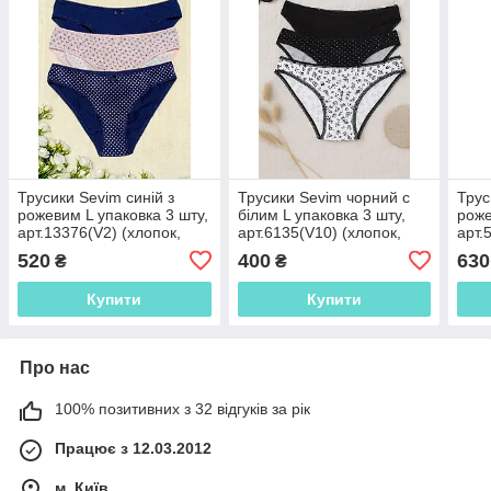
Трусики Sevim синій з
Трусики Sevim чорний с
Трус
рожевим L упаковка 3 шту,
білим L упаковка 3 шту,
роже
арт.13376(V2) (хлопок,
арт.6135(V10) (хлопок,
арт.
слип)
слип)
слип
520
400
630
₴
₴
Купити
Купити
Про нас
100% позитивних з 32 відгуків за рік
Працює з 12.03.2012
м. Київ