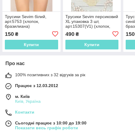
Трусики Sevim білий,
Трусики Sevim персиковий
Трус
арт.5753 (хлопок,
XL упаковка 3 шт,
сині
бразилиана)
арт.15307(V1) (хлопок,
браз
бразилиана)
150
490
150
₴
₴
Купити
Купити
Про нас
100% позитивних з 32 відгуків за рік
Працює з 12.03.2012
м. Київ
Київ, Україна
Контакти
Сьогодні працює з 10:00 до 19:00
Показати весь графік роботи