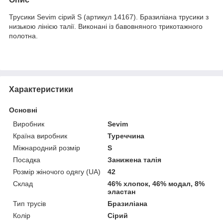
Трусики Sevim сірий S (артикул 14167). Бразиліана трусики з
низькою лінією талії. Виконані із бавовняного трикотажного
полотна.
Характеристики
Основні
Виробник
Sevim
Країна виробник
Туреччина
Міжнародний розмір
S
Посадка
Занижена талія
Розмір жіночого одягу (UA)
42
Склад
46% хлопок, 46% модал, 8%
эластан
Тип трусів
Бразиліана
Колір
Сірий