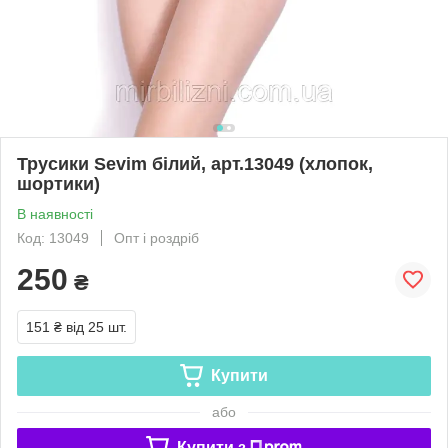
Трусики Sevim білий, арт.13049 (хлопок,
шортики)
В наявності
Код: 13049
Опт і роздріб
250
₴
151 ₴
від 25 шт.
Купити
або
Купити з