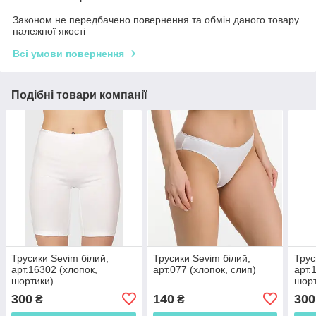
Законом не передбачено повернення та обмін даного товару
належної якості
Всі умови повернення
Подібні товари компанії
Трусики Sevim білий,
Трусики Sevim білий,
Трус
арт.16302 (хлопок,
арт.077 (хлопок, слип)
арт.
шортики)
шорт
300
140
300
₴
₴