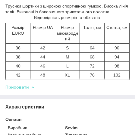
Трусики шортики з широкою спортивною гумкою. Висока лінія
талії. Виконані із бавовняного трикотажного полотна.
Відповідність розмірів та обхватів:
Розмір
Розмір UA
Розмір
Талія, см
Стегна, см
EURO
міжнародн
ий
36
42
S
64
90
38
44
M
68
94
40
46
L
72
98
42
48
XL
76
102
Приховати
Характеристики
Основні
Виробник
Sevim
Країна виробник
Туреччина