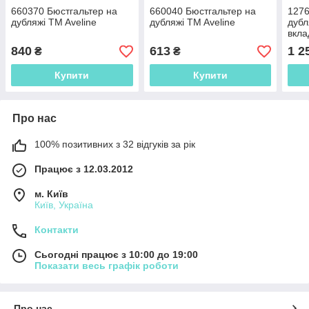
660370 Бюстгальтер на
660040 Бюстгальтер на
1276
дубляжі TM Aveline
дубляжі TM Aveline
дубл
вкла
840
613
1 2
₴
₴
Купити
Купити
Про нас
100% позитивних з 32 відгуків за рік
Працює з 12.03.2012
м. Київ
Київ, Україна
Контакти
Сьогодні працює з 10:00 до 19:00
Показати весь графік роботи
Про нас