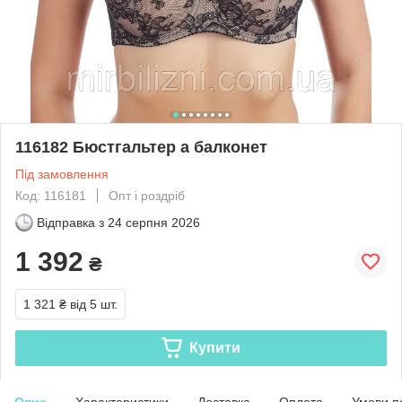
116182 Бюстгальтер а балконет
Під замовлення
Код: 116181
Опт і роздріб
Відправка з
24 серпня 2026
1 392
₴
1 321 ₴
від 5 шт.
Купити
Опис
Характеристики
Доставка
Оплата
Умови п