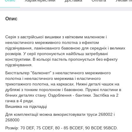
Опис
Серія з австрійської вишивки з квітковим малюнком і
нееластичного мереживного полотна з ефектом
підсвічування, ламінованого бавовною для середніх і великих
розмірів. У серії пропонуються найбільш затребувані
конструктиви. В кольорі пастель пропонується без ефекту
підсвічування.
Бюстгальтер "балконет" з нееластичного мереживного
полотна і нееластичного мережива і еластичного
трикотажного полотна, на каркасах. Нижні деталі чашок на
дубляжі з тонким поролоном і бавовною. Пружні пластини в
бічних деталях стану. Оздоблення - бантики. Застібка на 2
гачка в 4 ряди.
Вишивка на підкладці
Для комплектації можна використовувати труси 268002 і
268000
Розмір: 70 DEF, 75 CDEF, 80 - 85 BCDEF, 90 BCDE 95BCD.