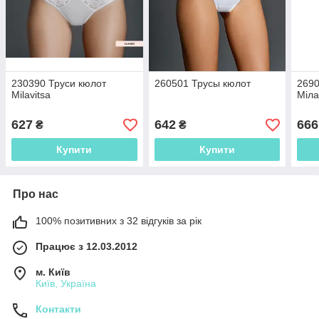
230390 Труси кюлот
260501 Трусы кюлот
2690
Milavitsa
Міла
627
642
666
₴
₴
Купити
Купити
Про нас
100% позитивних з 32 відгуків за рік
Працює з 12.03.2012
м. Київ
Київ, Україна
Контакти