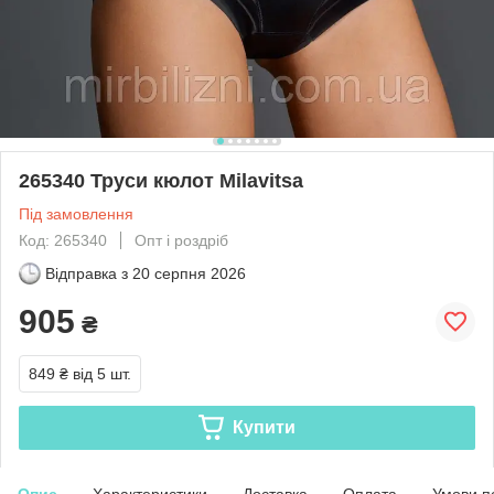
265340 Труси кюлот Milavitsa
Під замовлення
Код: 265340
Опт і роздріб
Відправка з
20 серпня 2026
905
₴
849 ₴
від 5 шт.
Купити
Опис
Характеристики
Доставка
Оплата
Умови п