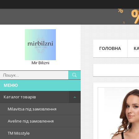
ГОЛОВНА
К
Mir Bilizni
Каталог товарів
Milavitsa під замовлення
Aveline під замовлення
TM Misstyle