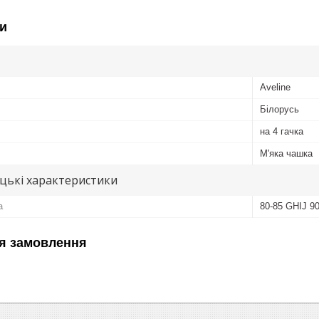
и
Aveline
Білорусь
на 4 гачка
М'яка чашка
цькі характеристики
а
80-85 GHIJ 9
я замовлення