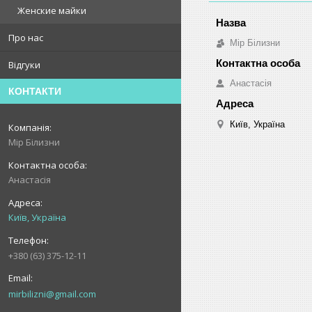
Женские майки
Про нас
Мір Білизни
Відгуки
Анастасія
КОНТАКТИ
Київ, Україна
Мір Білизни
Анастасія
Київ, Україна
+380 (63) 375-12-11
mirbilizni@gmail.com