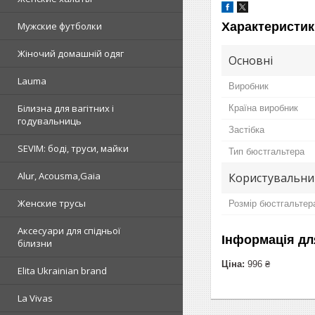
Характеристик
Мужские футболки
Жіночий домашній одяг
Основні
Lauma
Виробник
Білизна для вагітних і
Країна виробник
годувальниць
Застібка
SEVIM: боді, труси, майки
Тип бюстгальтера
Alur, Acousma,Gaia
Користувальни
Женские трусы
Розмір бюстгальтер
Аксесуари для спідньої
Інформація дл
білизни
Ціна:
996 ₴
Elita Ukrainian brand
La Vivas