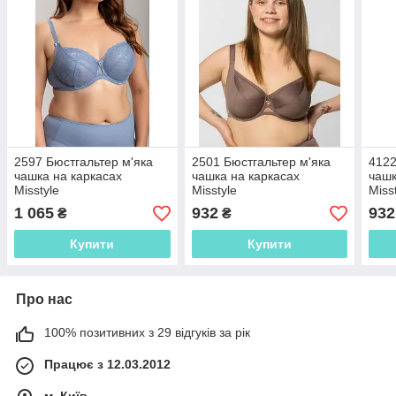
2597 Бюстгальтер м'яка
2501 Бюстгальтер м'яка
4122
чашка на каркасах
чашка на каркасах
чашк
Misstyle
Misstyle
Miss
1 065
932
932
₴
₴
Купити
Купити
Про нас
100% позитивних з 29 відгуків за рік
Працює з 12.03.2012