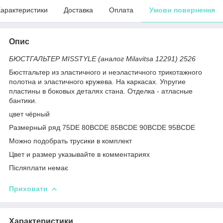
арактеристики
Доставка
Оплата
Умови повернення
Опис
БЮСТГАЛЬТЕР MISSTYLE (аналог Milavitsa 12291) 2526
Бюстгальтер из эластичного и неэластичного трикотажного
полотна и эластичного кружева. На каркасах. Упругие
пластины в боковых деталях стана. Отделка - атласные
бантики.
цвет чёрный
Размерный ряд 75DE 80BCDE 85BCDE 90BCDE 95BCDE
Можно подобрать трусики в комплект
Цвет и размер указывайте в комментариях
Післяплати немає
Приховати
Характеристики