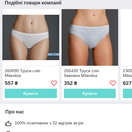
Подібні товари компанії
260090 Труси-сліп
265430 Труси сліп
2300
Milavitsa
бавовна Milavitsa
Milav
557
352
627
₴
₴
Купити
Купити
Про нас
100% позитивних з 32 відгуків за рік