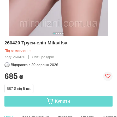
260420 Труси-сліп Milavitsa
Під замовлення
Код: 260420
Опт і роздріб
Відправка з
20 серпня 2026
685
₴
587 ₴
від 5 шт.
Купити
Опис
Характеристики
Доставка
Оплата
Умови п