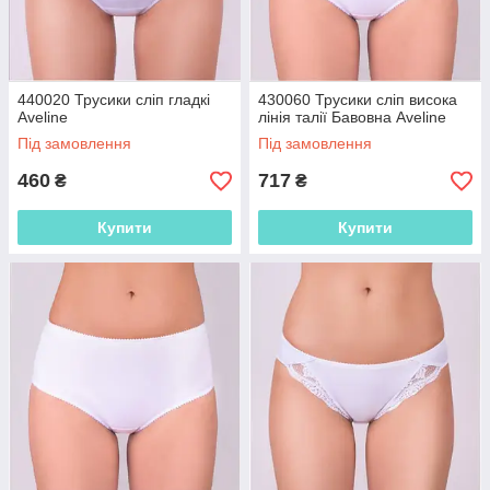
440020 Трусики сліп гладкі
430060 Трусики сліп висока
Aveline
лінія талії Бавовна Aveline
Під замовлення
Під замовлення
460
717
₴
₴
Купити
Купити