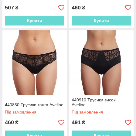
507
460
₴
₴
Купити
Купити
440910 Трусики високі
440850 Трусики танга Aveline
Aveline
Під замовлення
Під замовлення
460
491
₴
₴
Купити
Купити